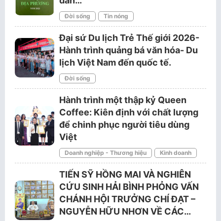
dân…
Đời sống
Tin nóng
Đại sứ Du lịch Trẻ Thế giới 2026-
Hành trình quảng bá văn hóa- Du
lịch Việt Nam đến quốc tế.
Đời sống
Hành trình một thập kỷ Queen
Coffee: Kiên định với chất lượng
để chinh phục người tiêu dùng
Việt
Doanh nghiệp - Thương hiệu
Kinh doanh
TIẾN SỸ HỒNG MAI VÀ NGHIÊN
CỨU SINH HẢI BÌNH PHỎNG VẤN
CHÁNH HỘI TRƯỞNG CHÍ ĐẠT –
NGUYỄN HỮU NHƠN VỀ CÁC…