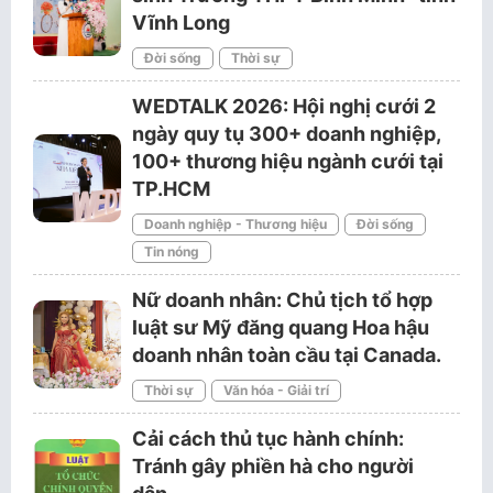
Vĩnh Long
Đời sống
Thời sự
WEDTALK 2026: Hội nghị cưới 2
ngày quy tụ 300+ doanh nghiệp,
100+ thương hiệu ngành cưới tại
TP.HCM
Doanh nghiệp - Thương hiệu
Đời sống
Tin nóng
Nữ doanh nhân: Chủ tịch tổ hợp
luật sư Mỹ đăng quang Hoa hậu
doanh nhân toàn cầu tại Canada.
Thời sự
Văn hóa - Giải trí
Cải cách thủ tục hành chính:
Tránh gây phiền hà cho người