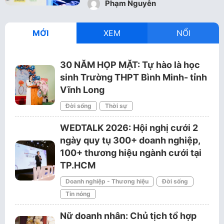
Phạm Nguyễn
MỚI
XEM
NỔI
30 NĂM HỌP MẶT: Tự hào là học
sinh Trường THPT Bình Minh- tỉnh
Vĩnh Long
Đời sống
Thời sự
WEDTALK 2026: Hội nghị cưới 2
ngày quy tụ 300+ doanh nghiệp,
100+ thương hiệu ngành cưới tại
TP.HCM
Doanh nghiệp - Thương hiệu
Đời sống
Tin nóng
Nữ doanh nhân: Chủ tịch tổ hợp