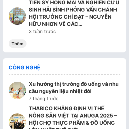
TIẾN SỸ HỒNG MAI VÀ NGHIÊN CỨU
SINH HẢI BÌNH PHỎNG VẤN CHÁNH
HỘI TRƯỞNG CHÍ ĐẠT – NGUYỄN
HỮU NHƠN VỀ CÁC…
3 tuần trước
Thêm
CÔNG NGHỆ
Xu hướng thị trường đồ uống và nhu
cầu nguyên liệu nhiệt đới
7 tháng trước
THABICO KHẲNG ĐỊNH VỊ THẾ
NÔNG SẢN VIỆT TẠI ANUGA 2025 –
HỘI CHỢ THỰC PHẨM & ĐỒ UỐNG