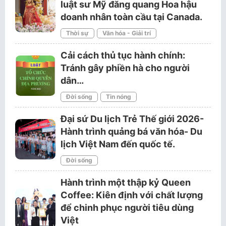
luật sư Mỹ đăng quang Hoa hậu
doanh nhân toàn cầu tại Canada.
Thời sự
Văn hóa - Giải trí
Cải cách thủ tục hành chính:
Tránh gây phiền hà cho người
dân…
Đời sống
Tin nóng
Đại sứ Du lịch Trẻ Thế giới 2026-
Hành trình quảng bá văn hóa- Du
lịch Việt Nam đến quốc tế.
Đời sống
Hành trình một thập kỷ Queen
Coffee: Kiên định với chất lượng
để chinh phục người tiêu dùng
Việt