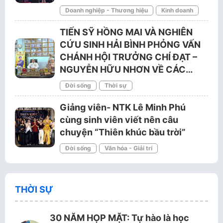
Doanh nghiệp - Thương hiệu
Kinh doanh
TIẾN SỸ HỒNG MAI VÀ NGHIÊN
CỨU SINH HẢI BÌNH PHỎNG VẤN
CHÁNH HỘI TRƯỞNG CHÍ ĐẠT –
NGUYỄN HỮU NHƠN VỀ CÁC…
Đời sống
Thời sự
Giảng viên- NTK Lê Minh Phú
cùng sinh viên viết nên câu
chuyện “Thiên khúc bầu trời”
Đời sống
Văn hóa - Giải trí
THỜI SỰ
30 NĂM HỌP MẶT: Tự hào là học