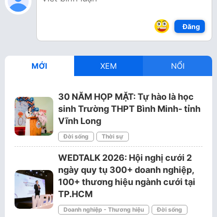
Đăng
MỚI
XEM
NỔI
30 NĂM HỌP MẶT: Tự hào là học
sinh Trường THPT Bình Minh- tỉnh
Vĩnh Long
Đời sống
Thời sự
WEDTALK 2026: Hội nghị cưới 2
ngày quy tụ 300+ doanh nghiệp,
100+ thương hiệu ngành cưới tại
TP.HCM
Doanh nghiệp - Thương hiệu
Đời sống