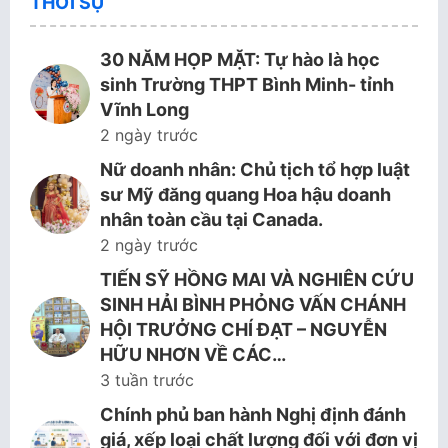
THỜI SỰ
30 NĂM HỌP MẶT: Tự hào là học
sinh Trường THPT Bình Minh- tỉnh
Vĩnh Long
2 ngày trước
Nữ doanh nhân: Chủ tịch tổ hợp luật
sư Mỹ đăng quang Hoa hậu doanh
nhân toàn cầu tại Canada.
2 ngày trước
TIẾN SỸ HỒNG MAI VÀ NGHIÊN CỨU
SINH HẢI BÌNH PHỎNG VẤN CHÁNH
HỘI TRƯỞNG CHÍ ĐẠT – NGUYỄN
HỮU NHƠN VỀ CÁC…
3 tuần trước
Chính phủ ban hành Nghị định đánh
giá, xếp loại chất lượng đối với đơn vị