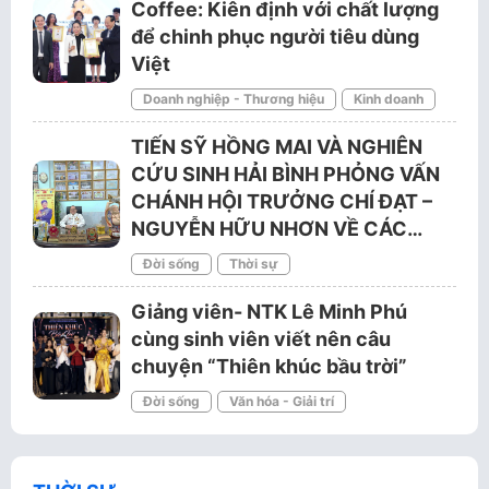
Coffee: Kiên định với chất lượng
để chinh phục người tiêu dùng
Việt
Doanh nghiệp - Thương hiệu
Kinh doanh
TIẾN SỸ HỒNG MAI VÀ NGHIÊN
CỨU SINH HẢI BÌNH PHỎNG VẤN
CHÁNH HỘI TRƯỞNG CHÍ ĐẠT –
NGUYỄN HỮU NHƠN VỀ CÁC…
Đời sống
Thời sự
Giảng viên- NTK Lê Minh Phú
cùng sinh viên viết nên câu
chuyện “Thiên khúc bầu trời”
Đời sống
Văn hóa - Giải trí