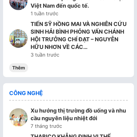
Việt Nam đến quốc tế.
1 tuần trước
TIẾN SỸ HỒNG MAI VÀ NGHIÊN CỨU
SINH HẢI BÌNH PHỎNG VẤN CHÁNH
HỘI TRƯỞNG CHÍ ĐẠT – NGUYỄN
HỮU NHƠN VỀ CÁC…
3 tuần trước
Thêm
CÔNG NGHỆ
Xu hướng thị trường đồ uống và nhu
cầu nguyên liệu nhiệt đới
7 tháng trước
THABICO KHẲNG ĐỊNH VỊ THẾ