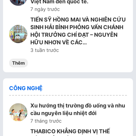
Việt Nam đến quốc tế.
7 ngày trước
TIẾN SỸ HỒNG MAI VÀ NGHIÊN CỨU
SINH HẢI BÌNH PHỎNG VẤN CHÁNH
HỘI TRƯỞNG CHÍ ĐẠT – NGUYỄN
HỮU NHƠN VỀ CÁC…
3 tuần trước
Thêm
CÔNG NGHỆ
Xu hướng thị trường đồ uống và nhu
cầu nguyên liệu nhiệt đới
7 tháng trước
THABICO KHẲNG ĐỊNH VỊ THẾ