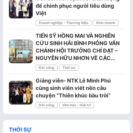
để chinh phục người tiêu dùng
Việt
Doanh nghiệp - Thương hiệu
Kinh doanh
TIẾN SỸ HỒNG MAI VÀ NGHIÊN
CỨU SINH HẢI BÌNH PHỎNG VẤN
CHÁNH HỘI TRƯỞNG CHÍ ĐẠT –
NGUYỄN HỮU NHƠN VỀ CÁC…
Đời sống
Thời sự
Giảng viên- NTK Lê Minh Phú
cùng sinh viên viết nên câu
chuyện “Thiên khúc bầu trời”
Đời sống
Văn hóa - Giải trí
THỜI SỰ