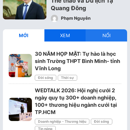
Thể thao và Du lịch Tạ
Quang Đông
Phạm Nguyễn
MỚI
XEM
NỔI
30 NĂM HỌP MẶT: Tự hào là học
sinh Trường THPT Bình Minh- tỉnh
Vĩnh Long
Đời sống
Thời sự
WEDTALK 2026: Hội nghị cưới 2
ngày quy tụ 300+ doanh nghiệp,
100+ thương hiệu ngành cưới tại
TP.HCM
Doanh nghiệp - Thương hiệu
Đời sống
Tin nóng