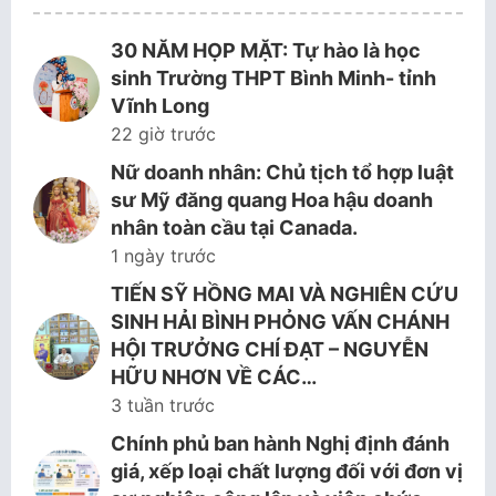
30 NĂM HỌP MẶT: Tự hào là học
sinh Trường THPT Bình Minh- tỉnh
Vĩnh Long
22 giờ trước
Nữ doanh nhân: Chủ tịch tổ hợp luật
sư Mỹ đăng quang Hoa hậu doanh
nhân toàn cầu tại Canada.
1 ngày trước
TIẾN SỸ HỒNG MAI VÀ NGHIÊN CỨU
SINH HẢI BÌNH PHỎNG VẤN CHÁNH
HỘI TRƯỞNG CHÍ ĐẠT – NGUYỄN
HỮU NHƠN VỀ CÁC…
3 tuần trước
Chính phủ ban hành Nghị định đánh
giá, xếp loại chất lượng đối với đơn vị