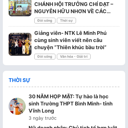
CHÁNH HỘI TRƯỞNG CHÍ ĐẠT –
NGUYỄN HỮU NHƠN VỀ CÁC…
Đời sống
Thời sự
Giảng viên- NTK Lê Minh Phú
cùng sinh viên viết nên câu
chuyện “Thiên khúc bầu trời”
Đời sống
Văn hóa - Giải trí
THỜI SỰ
30 NĂM HỌP MẶT: Tự hào là học
sinh Trường THPT Bình Minh- tỉnh
Vĩnh Long
3 ngày trước
Nữ doanh nhân: Chủ tịch tổ hợp luật