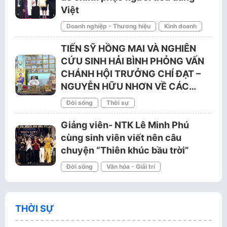
Việt
Doanh nghiệp - Thương hiệu
Kinh doanh
TIẾN SỸ HỒNG MAI VÀ NGHIÊN
CỨU SINH HẢI BÌNH PHỎNG VẤN
CHÁNH HỘI TRƯỞNG CHÍ ĐẠT –
NGUYỄN HỮU NHƠN VỀ CÁC…
Đời sống
Thời sự
Giảng viên- NTK Lê Minh Phú
cùng sinh viên viết nên câu
chuyện “Thiên khúc bầu trời”
Đời sống
Văn hóa - Giải trí
THỜI SỰ