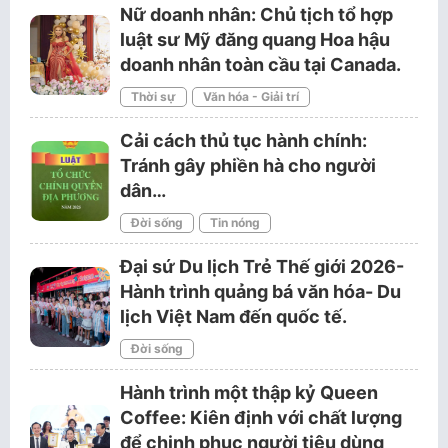
Nữ doanh nhân: Chủ tịch tổ hợp
luật sư Mỹ đăng quang Hoa hậu
doanh nhân toàn cầu tại Canada.
Thời sự
Văn hóa - Giải trí
Cải cách thủ tục hành chính:
Tránh gây phiền hà cho người
dân…
Đời sống
Tin nóng
Đại sứ Du lịch Trẻ Thế giới 2026-
Hành trình quảng bá văn hóa- Du
lịch Việt Nam đến quốc tế.
Đời sống
Hành trình một thập kỷ Queen
Coffee: Kiên định với chất lượng
để chinh phục người tiêu dùng