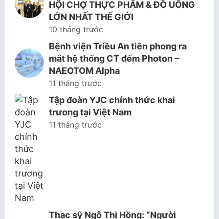
HỘI CHỢ THỰC PHẨM & ĐỒ UỐNG
LỚN NHẤT THẾ GIỚI
10 tháng trước
Bệnh viện Triều An tiên phong ra
mắt hệ thống CT đếm Photon –
NAEOTOM Alpha
11 tháng trước
Tập đoàn YJC chính thức khai
trương tại Việt Nam
11 tháng trước
Thạc sỹ Ngô Thị Hồng: “Người