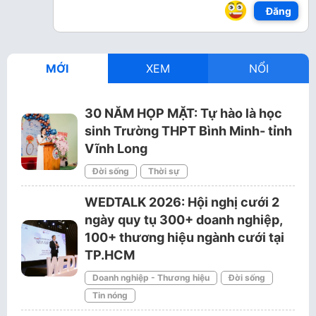
Đăng
MỚI
XEM
NỔI
30 NĂM HỌP MẶT: Tự hào là học
sinh Trường THPT Bình Minh- tỉnh
Vĩnh Long
Đời sống
Thời sự
WEDTALK 2026: Hội nghị cưới 2
ngày quy tụ 300+ doanh nghiệp,
100+ thương hiệu ngành cưới tại
TP.HCM
Doanh nghiệp - Thương hiệu
Đời sống
Tin nóng