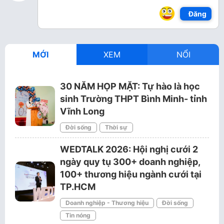
Đăng
MỚI
XEM
NỔI
30 NĂM HỌP MẶT: Tự hào là học
sinh Trường THPT Bình Minh- tỉnh
Vĩnh Long
Đời sống
Thời sự
WEDTALK 2026: Hội nghị cưới 2
ngày quy tụ 300+ doanh nghiệp,
100+ thương hiệu ngành cưới tại
TP.HCM
Doanh nghiệp - Thương hiệu
Đời sống
Tin nóng