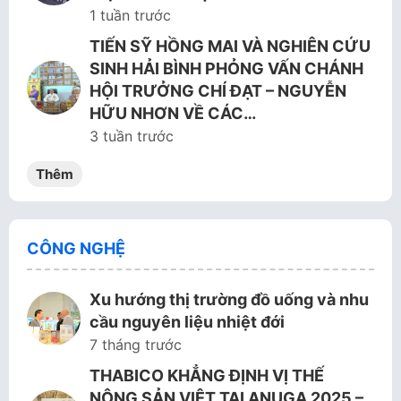
1 tuần trước
TIẾN SỸ HỒNG MAI VÀ NGHIÊN CỨU
SINH HẢI BÌNH PHỎNG VẤN CHÁNH
HỘI TRƯỞNG CHÍ ĐẠT – NGUYỄN
HỮU NHƠN VỀ CÁC…
3 tuần trước
Thêm
CÔNG NGHỆ
Xu hướng thị trường đồ uống và nhu
cầu nguyên liệu nhiệt đới
7 tháng trước
THABICO KHẲNG ĐỊNH VỊ THẾ
NÔNG SẢN VIỆT TẠI ANUGA 2025 –