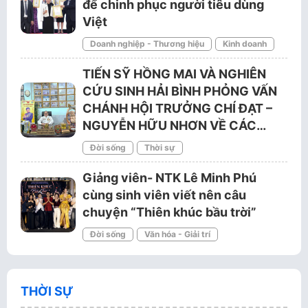
để chinh phục người tiêu dùng
Việt
Doanh nghiệp - Thương hiệu
Kinh doanh
TIẾN SỸ HỒNG MAI VÀ NGHIÊN
CỨU SINH HẢI BÌNH PHỎNG VẤN
CHÁNH HỘI TRƯỞNG CHÍ ĐẠT –
NGUYỄN HỮU NHƠN VỀ CÁC…
Đời sống
Thời sự
Giảng viên- NTK Lê Minh Phú
cùng sinh viên viết nên câu
chuyện “Thiên khúc bầu trời”
Đời sống
Văn hóa - Giải trí
THỜI SỰ