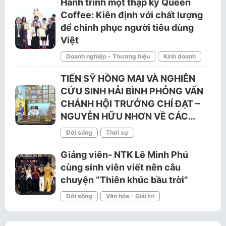
Hành trình một thập kỷ Queen
Coffee: Kiên định với chất lượng
để chinh phục người tiêu dùng
Việt
Doanh nghiệp - Thương hiệu
Kinh doanh
TIẾN SỸ HỒNG MAI VÀ NGHIÊN
CỨU SINH HẢI BÌNH PHỎNG VẤN
CHÁNH HỘI TRƯỞNG CHÍ ĐẠT –
NGUYỄN HỮU NHƠN VỀ CÁC…
Đời sống
Thời sự
Giảng viên- NTK Lê Minh Phú
cùng sinh viên viết nên câu
chuyện “Thiên khúc bầu trời”
Đời sống
Văn hóa - Giải trí