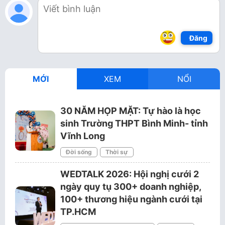
Đăng
MỚI
XEM
NỔI
30 NĂM HỌP MẶT: Tự hào là học
sinh Trường THPT Bình Minh- tỉnh
Vĩnh Long
Đời sống
Thời sự
WEDTALK 2026: Hội nghị cưới 2
ngày quy tụ 300+ doanh nghiệp,
100+ thương hiệu ngành cưới tại
TP.HCM