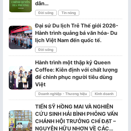
dân…
Đời sống
Tin nóng
Đại sứ Du lịch Trẻ Thế giới 2026-
Hành trình quảng bá văn hóa- Du
lịch Việt Nam đến quốc tế.
Đời sống
Hành trình một thập kỷ Queen
Coffee: Kiên định với chất lượng
để chinh phục người tiêu dùng
Việt
Doanh nghiệp - Thương hiệu
Kinh doanh
TIẾN SỸ HỒNG MAI VÀ NGHIÊN
CỨU SINH HẢI BÌNH PHỎNG VẤN
CHÁNH HỘI TRƯỞNG CHÍ ĐẠT –
NGUYỄN HỮU NHƠN VỀ CÁC…