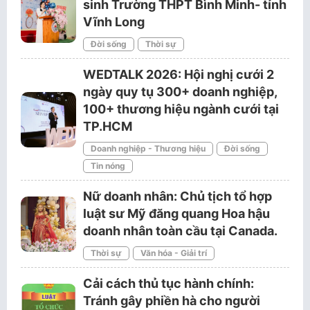
sinh Trường THPT Bình Minh- tỉnh
Vĩnh Long
Đời sống
Thời sự
WEDTALK 2026: Hội nghị cưới 2
ngày quy tụ 300+ doanh nghiệp,
100+ thương hiệu ngành cưới tại
TP.HCM
Doanh nghiệp - Thương hiệu
Đời sống
Tin nóng
Nữ doanh nhân: Chủ tịch tổ hợp
luật sư Mỹ đăng quang Hoa hậu
doanh nhân toàn cầu tại Canada.
Thời sự
Văn hóa - Giải trí
Cải cách thủ tục hành chính:
Tránh gây phiền hà cho người