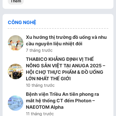
Thêm
CÔNG NGHỆ
Xu hướng thị trường đồ uống và nhu
cầu nguyên liệu nhiệt đới
7 tháng trước
THABICO KHẲNG ĐỊNH VỊ THẾ
NÔNG SẢN VIỆT TẠI ANUGA 2025 –
HỘI CHỢ THỰC PHẨM & ĐỒ UỐNG
LỚN NHẤT THẾ GIỚI
10 tháng trước
Bệnh viện Triều An tiên phong ra
mắt hệ thống CT đếm Photon –
NAEOTOM Alpha
11 tháng trước