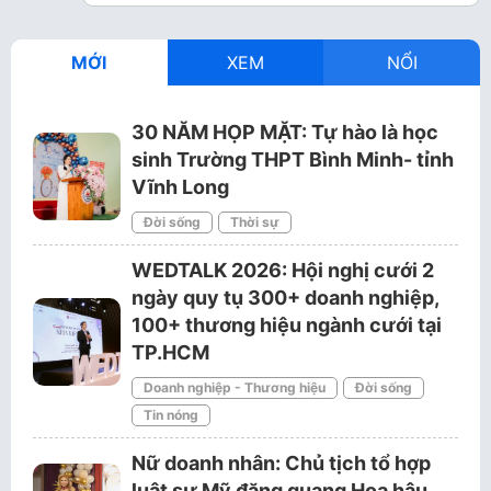
MỚI
XEM
NỔI
30 NĂM HỌP MẶT: Tự hào là học
sinh Trường THPT Bình Minh- tỉnh
Vĩnh Long
Đời sống
Thời sự
WEDTALK 2026: Hội nghị cưới 2
ngày quy tụ 300+ doanh nghiệp,
100+ thương hiệu ngành cưới tại
TP.HCM
Doanh nghiệp - Thương hiệu
Đời sống
Tin nóng
Nữ doanh nhân: Chủ tịch tổ hợp
luật sư Mỹ đăng quang Hoa hậu