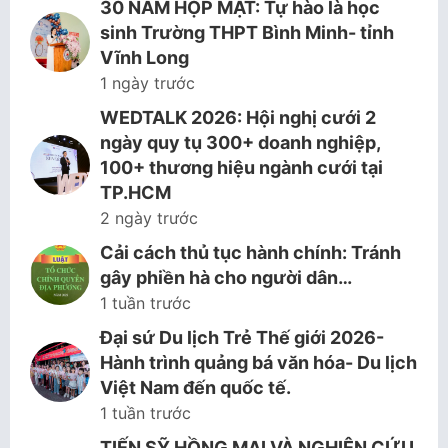
30 NĂM HỌP MẶT: Tự hào là học
sinh Trường THPT Bình Minh- tỉnh
Vĩnh Long
1 ngày trước
WEDTALK 2026: Hội nghị cưới 2
ngày quy tụ 300+ doanh nghiệp,
100+ thương hiệu ngành cưới tại
TP.HCM
2 ngày trước
Cải cách thủ tục hành chính: Tránh
gây phiền hà cho người dân…
1 tuần trước
Đại sứ Du lịch Trẻ Thế giới 2026-
Hành trình quảng bá văn hóa- Du lịch
Việt Nam đến quốc tế.
1 tuần trước
TIẾN SỸ HỒNG MAI VÀ NGHIÊN CỨU