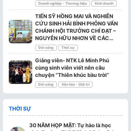
Doanh nghiệp - Thương hiệu
Kinh doanh
TIẾN SỸ HỒNG MAI VÀ NGHIÊN
CỨU SINH HẢI BÌNH PHỎNG VẤN
CHÁNH HỘI TRƯỞNG CHÍ ĐẠT –
NGUYỄN HỮU NHƠN VỀ CÁC…
Đời sống
Thời sự
Giảng viên- NTK Lê Minh Phú
cùng sinh viên viết nên câu
chuyện “Thiên khúc bầu trời”
Đời sống
Văn hóa - Giải trí
THỜI SỰ
30 NĂM HỌP MẶT: Tự hào là học