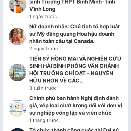
sinh Trường THPT Bình Minh- tỉnh
Vĩnh Long
1 ngày trước
Nữ doanh nhân: Chủ tịch tổ hợp luật
sư Mỹ đăng quang Hoa hậu doanh
nhân toàn cầu tại Canada.
2 ngày trước
TIẾN SỸ HỒNG MAI VÀ NGHIÊN CỨU
SINH HẢI BÌNH PHỎNG VẤN CHÁNH
HỘI TRƯỞNG CHÍ ĐẠT – NGUYỄN
HỮU NHƠN VỀ CÁC…
3 tuần trước
Chính phủ ban hành Nghị định đánh
giá, xếp loại chất lượng đối với đơn vị
sự nghiệp công lập và viên chức
1 tháng trước
Tổ chức thành công cuộc thi Đại sứ