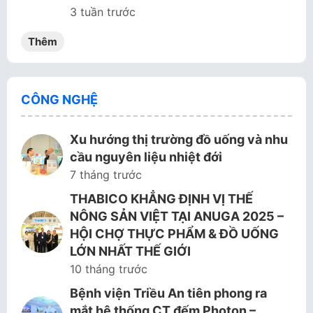
3 tuần trước
Thêm
CÔNG NGHỆ
Xu hướng thị trường đồ uống và nhu
cầu nguyên liệu nhiệt đới
7 tháng trước
THABICO KHẲNG ĐỊNH VỊ THẾ
NÔNG SẢN VIỆT TẠI ANUGA 2025 –
HỘI CHỢ THỰC PHẨM & ĐỒ UỐNG
LỚN NHẤT THẾ GIỚI
10 tháng trước
Bệnh viện Triều An tiên phong ra
mắt hệ thống CT đếm Photon –