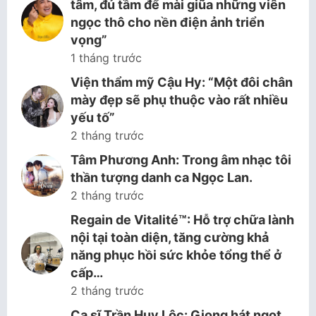
tâm, đủ tầm để mài giũa những viên
ngọc thô cho nền điện ảnh triển
vọng”
1 tháng trước
Viện thẩm mỹ Cậu Hy: “Một đôi chân
mày đẹp sẽ phụ thuộc vào rất nhiều
yếu tố”
2 tháng trước
Tâm Phương Anh: Trong âm nhạc tôi
thần tượng danh ca Ngọc Lan.
2 tháng trước
Regain de Vitalité™: Hỗ trợ chữa lành
nội tại toàn diện, tăng cường khả
năng phục hồi sức khỏe tổng thể ở
cấp…
2 tháng trước
Ca sĩ Trần Huy Lộc: Giọng hát ngọt