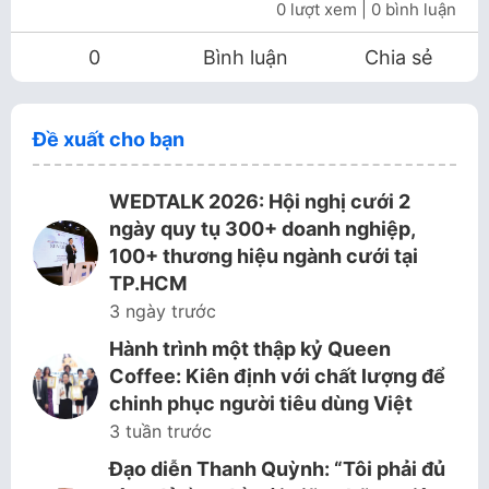
0 lượt xem
| 0 bình luận
0
Bình luận
Chia sẻ
Đề xuất cho bạn
WEDTALK 2026: Hội nghị cưới 2
ngày quy tụ 300+ doanh nghiệp,
100+ thương hiệu ngành cưới tại
TP.HCM
3 ngày trước
Hành trình một thập kỷ Queen
Coffee: Kiên định với chất lượng để
chinh phục người tiêu dùng Việt
3 tuần trước
Đạo diễn Thanh Quỳnh: “Tôi phải đủ