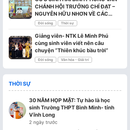
CHÁNH HỘI TRƯỞNG CHÍ ĐẠT –
NGUYỄN HỮU NHƠN VỀ CÁC…
Đời sống
Thời sự
Giảng viên- NTK Lê Minh Phú
cùng sinh viên viết nên câu
chuyện “Thiên khúc bầu trời”
Đời sống
Văn hóa - Giải trí
THỜI SỰ
30 NĂM HỌP MẶT: Tự hào là học
sinh Trường THPT Bình Minh- tỉnh
Vĩnh Long
2 ngày trước