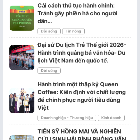
Cải cách thủ tục hành chính:
Tránh gây phiền hà cho người
dân…
Đời sống
Tin nóng
Đại sứ Du lịch Trẻ Thế giới 2026-
Hành trình quảng bá văn hóa- Du
lịch Việt Nam đến quốc tế.
Đời sống
Hành trình một thập kỷ Queen
Coffee: Kiên định với chất lượng
để chinh phục người tiêu dùng
Việt
Doanh nghiệp - Thương hiệu
Kinh doanh
TIẾN SỸ HỒNG MAI VÀ NGHIÊN
CỨU SINH HẢI BÌNH PHỎNG VẤN