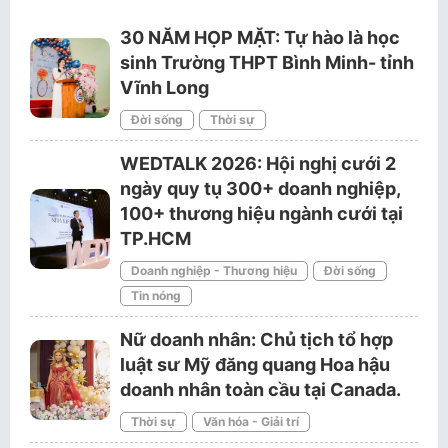
30 NĂM HỌP MẶT: Tự hào là học
sinh Trường THPT Bình Minh- tỉnh
Vĩnh Long
Đời sống
Thời sự
WEDTALK 2026: Hội nghị cưới 2
ngày quy tụ 300+ doanh nghiệp,
100+ thương hiệu ngành cưới tại
TP.HCM
Doanh nghiệp - Thương hiệu
Đời sống
Tin nóng
Nữ doanh nhân: Chủ tịch tổ hợp
luật sư Mỹ đăng quang Hoa hậu
doanh nhân toàn cầu tại Canada.
Thời sự
Văn hóa - Giải trí