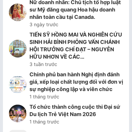
Nữ doanh nhân: Chủ tịch tổ hợp luật
sư Mỹ đăng quang Hoa hậu doanh
nhân toàn cầu tại Canada.
3 ngày trước
TIẾN SỸ HỒNG MAI VÀ NGHIÊN CỨU
SINH HẢI BÌNH PHỎNG VẤN CHÁNH
HỘI TRƯỞNG CHÍ ĐẠT – NGUYỄN
HỮU NHƠN VỀ CÁC…
3 tuần trước
Chính phủ ban hành Nghị định đánh
giá, xếp loại chất lượng đối với đơn vị
sự nghiệp công lập và viên chức
1 tháng trước
Tổ chức thành công cuộc thi Đại sứ
Du lịch Trẻ Việt Nam 2026
1 tháng trước