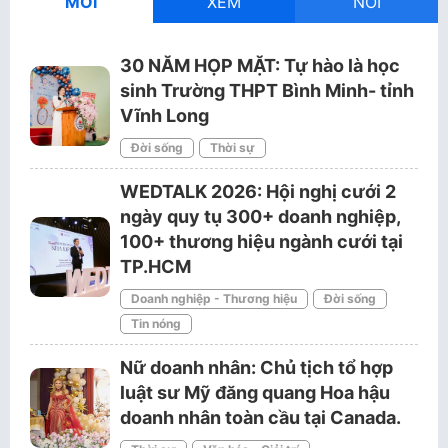
MỚI
XEM
NỔI
30 NĂM HỌP MẶT: Tự hào là học
sinh Trường THPT Bình Minh- tỉnh
Vĩnh Long
Đời sống
Thời sự
WEDTALK 2026: Hội nghị cưới 2
ngày quy tụ 300+ doanh nghiệp,
100+ thương hiệu ngành cưới tại
TP.HCM
Doanh nghiệp - Thương hiệu
Đời sống
Tin nóng
Nữ doanh nhân: Chủ tịch tổ hợp
luật sư Mỹ đăng quang Hoa hậu
doanh nhân toàn cầu tại Canada.