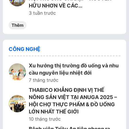
HỮU NHƠN VỀ CÁC…
3 tuần trước
Thêm
CÔNG NGHỆ
Xu hướng thị trường đồ uống và nhu
cầu nguyên liệu nhiệt đới
7 tháng trước
THABICO KHẲNG ĐỊNH VỊ THẾ
NÔNG SẢN VIỆT TẠI ANUGA 2025 –
HỘI CHỢ THỰC PHẨM & ĐỒ UỐNG
LỚN NHẤT THẾ GIỚI
10 tháng trước
Bệnh viện Triều An tiên phong ra