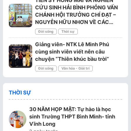
TIẾN SỸ HỒNG MAI VÀ NGHIÊN
CỨU SINH HẢI BÌNH PHỎNG VẤN
CHÁNH HỘI TRƯỞNG CHÍ ĐẠT –
NGUYỄN HỮU NHƠN VỀ CÁC…
Đời sống
Thời sự
Giảng viên- NTK Lê Minh Phú
cùng sinh viên viết nên câu
chuyện “Thiên khúc bầu trời”
Đời sống
Văn hóa - Giải trí
THỜI SỰ
30 NĂM HỌP MẶT: Tự hào là học
sinh Trường THPT Bình Minh- tỉnh
Vĩnh Long