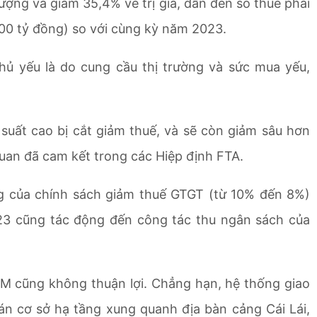
ượng và giảm 35,4% về trị giá, dẫn đến số thuế phải
0 tỷ đồng) so với cùng kỳ năm 2023.
ủ yếu là do cung cầu thị trường và sức mua yếu,
uất cao bị cắt giảm thuế, và sẽ còn giảm sâu hơn
quan đã cam kết trong các Hiệp định FTA.
g của chính sách giảm thuế GTGT (từ 10% đến 8%)
23 cũng tác động đến công tác thu ngân sách của
HCM cũng không thuận lợi. Chẳng hạn, hệ thống giao
án cơ sở hạ tầng xung quanh địa bàn cảng Cái Lái,