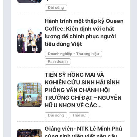
Đời sống
Hành trình một thập kỷ Queen
Coffee: Kiên định với chất
lượng để chinh phục người
tiêu dùng Việt
Doanh nghiệp - Thương hiệu
Kinh doanh
TIẾN SỸ HỒNG MAI VÀ
NGHIÊN CỨU SINH HẢI BÌNH
PHỎNG VẤN CHÁNH HỘI
TRƯỞNG CHÍ ĐẠT – NGUYỄN
HỮU NHƠN VỀ CÁC…
Đời sống
Thời sự
Giảng viên- NTK Lê Minh Phú
cùng sinh viên viết nên câu