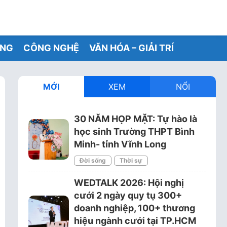
ỐNG
CÔNG NGHỆ
VĂN HÓA – GIẢI TRÍ
MỚI
XEM
NỔI
30 NĂM HỌP MẶT: Tự hào là
học sinh Trường THPT Bình
Minh- tỉnh Vĩnh Long
Đời sống
Thời sự
WEDTALK 2026: Hội nghị
cưới 2 ngày quy tụ 300+
doanh nghiệp, 100+ thương
hiệu ngành cưới tại TP.HCM