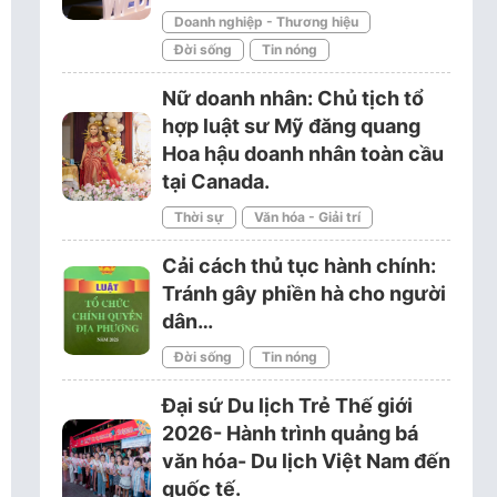
Doanh nghiệp - Thương hiệu
Đời sống
Tin nóng
Nữ doanh nhân: Chủ tịch tổ
hợp luật sư Mỹ đăng quang
Hoa hậu doanh nhân toàn cầu
tại Canada.
Thời sự
Văn hóa - Giải trí
Cải cách thủ tục hành chính:
Tránh gây phiền hà cho người
dân…
Đời sống
Tin nóng
Đại sứ Du lịch Trẻ Thế giới
2026- Hành trình quảng bá
văn hóa- Du lịch Việt Nam đến
quốc tế.