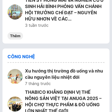
TIẾN SỸ HỒNG MAI VÀ NGHIÊN CỨU
SINH HẢI BÌNH PHỎNG VẤN CHÁNH
HỘI TRƯỞNG CHÍ ĐẠT – NGUYỄN
HỮU NHƠN VỀ CÁC…
3 tuần trước
Thêm
CÔNG NGHỆ
Xu hướng thị trường đồ uống và nhu
cầu nguyên liệu nhiệt đới
7 tháng trước
THABICO KHẲNG ĐỊNH VỊ THẾ
NÔNG SẢN VIỆT TẠI ANUGA 2025 –
HỘI CHỢ THỰC PHẨM & ĐỒ UỐNG
LỚN NHẤT THẾ GIỚI