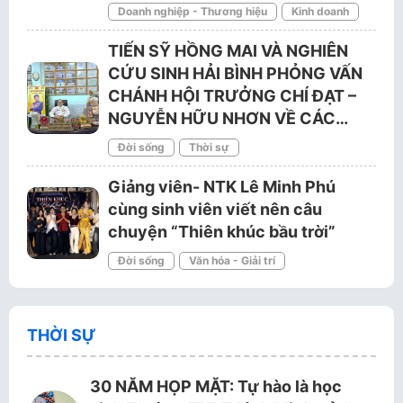
Doanh nghiệp - Thương hiệu
Kinh doanh
TIẾN SỸ HỒNG MAI VÀ NGHIÊN
CỨU SINH HẢI BÌNH PHỎNG VẤN
CHÁNH HỘI TRƯỞNG CHÍ ĐẠT –
NGUYỄN HỮU NHƠN VỀ CÁC…
Đời sống
Thời sự
Giảng viên- NTK Lê Minh Phú
cùng sinh viên viết nên câu
chuyện “Thiên khúc bầu trời”
Đời sống
Văn hóa - Giải trí
THỜI SỰ
30 NĂM HỌP MẶT: Tự hào là học