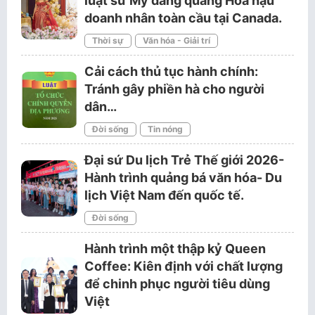
luật sư Mỹ đăng quang Hoa hậu
doanh nhân toàn cầu tại Canada.
Thời sự
Văn hóa - Giải trí
Cải cách thủ tục hành chính:
Tránh gây phiền hà cho người
dân…
Đời sống
Tin nóng
Đại sứ Du lịch Trẻ Thế giới 2026-
Hành trình quảng bá văn hóa- Du
lịch Việt Nam đến quốc tế.
Đời sống
Hành trình một thập kỷ Queen
Coffee: Kiên định với chất lượng
để chinh phục người tiêu dùng
Việt