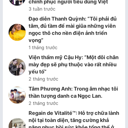
chinh phục người tiêu dùng Việt
3 tuần trước
Đạo diễn Thanh Quỳnh: “Tôi phải đủ
tâm, đủ tầm để mài giũa những viên
ngọc thô cho nền điện ảnh triển
vọng”
1 tháng trước
Viện thẩm mỹ Cậu Hy: “Một đôi chân
mày đẹp sẽ phụ thuộc vào rất nhiều
yếu tố”
2 tháng trước
Tâm Phương Anh: Trong âm nhạc tôi
thần tượng danh ca Ngọc Lan.
2 tháng trước
Regain de Vitalité™: Hỗ trợ chữa lành
nội tại toàn diện, tăng cường khả
năng phục hồi sức khỏe tổng thể ở