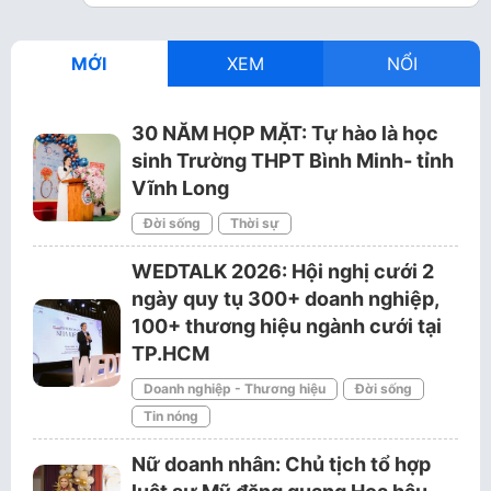
MỚI
XEM
NỔI
30 NĂM HỌP MẶT: Tự hào là học
sinh Trường THPT Bình Minh- tỉnh
Vĩnh Long
Đời sống
Thời sự
WEDTALK 2026: Hội nghị cưới 2
ngày quy tụ 300+ doanh nghiệp,
100+ thương hiệu ngành cưới tại
TP.HCM
Doanh nghiệp - Thương hiệu
Đời sống
Tin nóng
Nữ doanh nhân: Chủ tịch tổ hợp