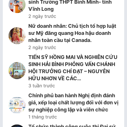
sinh Trường THPT Bình Minh- tỉnh
Vĩnh Long
2 ngày trước
Nữ doanh nhân: Chủ tịch tổ hợp luật
sư Mỹ đăng quang Hoa hậu doanh
nhân toàn cầu tại Canada.
2 ngày trước
TIẾN SỸ HỒNG MAI VÀ NGHIÊN CỨU
SINH HẢI BÌNH PHỎNG VẤN CHÁNH
HỘI TRƯỞNG CHÍ ĐẠT – NGUYỄN
HỮU NHƠN VỀ CÁC…
3 tuần trước
Chính phủ ban hành Nghị định đánh
giá, xếp loại chất lượng đối với đơn vị
sự nghiệp công lập và viên chức
1 tháng trước
Tổ chức thành công cuộc thi Đại sứ