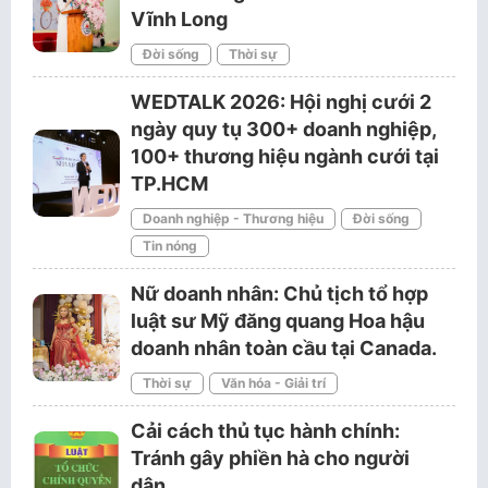
Vĩnh Long
Đời sống
Thời sự
WEDTALK 2026: Hội nghị cưới 2
ngày quy tụ 300+ doanh nghiệp,
100+ thương hiệu ngành cưới tại
TP.HCM
Doanh nghiệp - Thương hiệu
Đời sống
Tin nóng
Nữ doanh nhân: Chủ tịch tổ hợp
luật sư Mỹ đăng quang Hoa hậu
doanh nhân toàn cầu tại Canada.
Thời sự
Văn hóa - Giải trí
Cải cách thủ tục hành chính:
Tránh gây phiền hà cho người
dân…