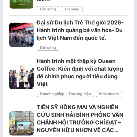
Đời sống
Tin nóng
Đại sứ Du lịch Trẻ Thế giới 2026-
Hành trình quảng bá văn hóa- Du
lịch Việt Nam đến quốc tế.
Đời sống
Hành trình một thập kỷ Queen
Coffee: Kiên định với chất lượng
để chinh phục người tiêu dùng
Việt
Doanh nghiệp - Thương hiệu
Kinh doanh
TIẾN SỸ HỒNG MAI VÀ NGHIÊN
CỨU SINH HẢI BÌNH PHỎNG VẤN
CHÁNH HỘI TRƯỞNG CHÍ ĐẠT –
NGUYỄN HỮU NHƠN VỀ CÁC…