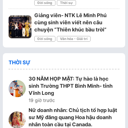
Đời sống
Thời sự
Giảng viên- NTK Lê Minh Phú
cùng sinh viên viết nên câu
chuyện “Thiên khúc bầu trời”
Đời sống
Văn hóa - Giải trí
THỜI SỰ
30 NĂM HỌP MẶT: Tự hào là học
sinh Trường THPT Bình Minh- tỉnh
Vĩnh Long
19 giờ trước
Nữ doanh nhân: Chủ tịch tổ hợp luật
sư Mỹ đăng quang Hoa hậu doanh
nhân toàn cầu tại Canada.