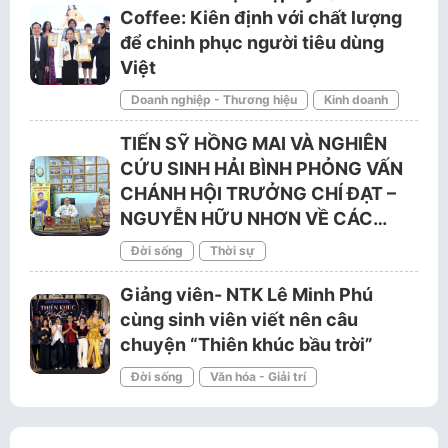
Coffee: Kiên định với chất lượng
để chinh phục người tiêu dùng
Việt
Doanh nghiệp - Thương hiệu
Kinh doanh
TIẾN SỸ HỒNG MAI VÀ NGHIÊN
CỨU SINH HẢI BÌNH PHỎNG VẤN
CHÁNH HỘI TRƯỞNG CHÍ ĐẠT –
NGUYỄN HỮU NHƠN VỀ CÁC…
Đời sống
Thời sự
Giảng viên- NTK Lê Minh Phú
cùng sinh viên viết nên câu
chuyện “Thiên khúc bầu trời”
Đời sống
Văn hóa - Giải trí