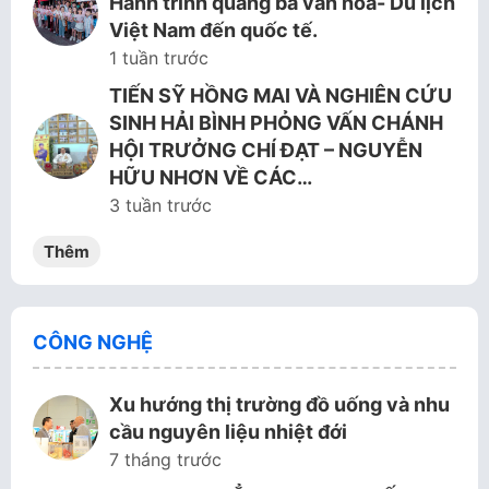
Hành trình quảng bá văn hóa- Du lịch
Việt Nam đến quốc tế.
1 tuần trước
TIẾN SỸ HỒNG MAI VÀ NGHIÊN CỨU
SINH HẢI BÌNH PHỎNG VẤN CHÁNH
HỘI TRƯỞNG CHÍ ĐẠT – NGUYỄN
HỮU NHƠN VỀ CÁC…
3 tuần trước
Thêm
CÔNG NGHỆ
Xu hướng thị trường đồ uống và nhu
cầu nguyên liệu nhiệt đới
7 tháng trước