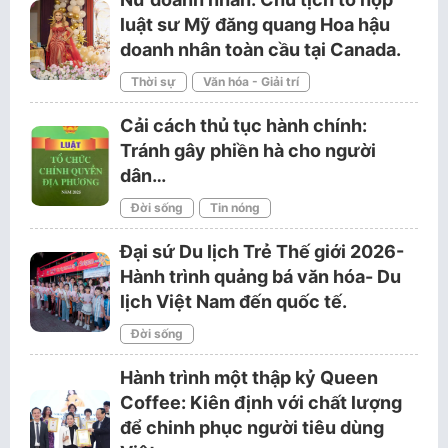
luật sư Mỹ đăng quang Hoa hậu
doanh nhân toàn cầu tại Canada.
Thời sự
Văn hóa - Giải trí
Cải cách thủ tục hành chính:
Tránh gây phiền hà cho người
dân…
Đời sống
Tin nóng
Đại sứ Du lịch Trẻ Thế giới 2026-
Hành trình quảng bá văn hóa- Du
lịch Việt Nam đến quốc tế.
Đời sống
Hành trình một thập kỷ Queen
Coffee: Kiên định với chất lượng
để chinh phục người tiêu dùng