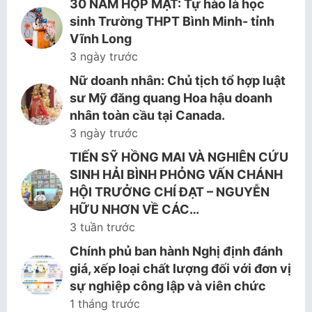
30 NĂM HỌP MẶT: Tự hào là học
sinh Trường THPT Bình Minh- tỉnh
Vĩnh Long
3 ngày trước
Nữ doanh nhân: Chủ tịch tổ hợp luật
sư Mỹ đăng quang Hoa hậu doanh
nhân toàn cầu tại Canada.
3 ngày trước
TIẾN SỸ HỒNG MAI VÀ NGHIÊN CỨU
SINH HẢI BÌNH PHỎNG VẤN CHÁNH
HỘI TRƯỞNG CHÍ ĐẠT – NGUYỄN
HỮU NHƠN VỀ CÁC…
3 tuần trước
Chính phủ ban hành Nghị định đánh
giá, xếp loại chất lượng đối với đơn vị
sự nghiệp công lập và viên chức
1 tháng trước