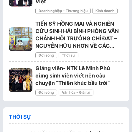
Việt
Doanh nghiệp - Thương hiệu
Kinh doanh
TIẾN SỸ HỒNG MAI VÀ NGHIÊN
CỨU SINH HẢI BÌNH PHỎNG VẤN
CHÁNH HỘI TRƯỞNG CHÍ ĐẠT –
NGUYỄN HỮU NHƠN VỀ CÁC…
Đời sống
Thời sự
Giảng viên- NTK Lê Minh Phú
cùng sinh viên viết nên câu
chuyện “Thiên khúc bầu trời”
Đời sống
Văn hóa - Giải trí
THỜI SỰ