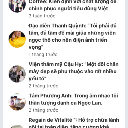
Coffee: Kiên định với chất lượng để
chinh phục người tiêu dùng Việt
3 tuần trước
Đạo diễn Thanh Quỳnh: “Tôi phải đủ
tâm, đủ tầm để mài giũa những viên
ngọc thô cho nền điện ảnh triển
vọng”
1 tháng trước
Viện thẩm mỹ Cậu Hy: “Một đôi chân
mày đẹp sẽ phụ thuộc vào rất nhiều
yếu tố”
2 tháng trước
Tâm Phương Anh: Trong âm nhạc tôi
thần tượng danh ca Ngọc Lan.
2 tháng trước
Regain de Vitalité™: Hỗ trợ chữa lành
nội tại toàn diện, tăng cường khả