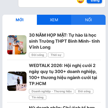
Đăng
MỚI
XEM
NỔI
30 NĂM HỌP MẶT: Tự hào là học
sinh Trường THPT Bình Minh- tỉnh
Vĩnh Long
Đời sống
Thời sự
WEDTALK 2026: Hội nghị cưới 2
ngày quy tụ 300+ doanh nghiệp,
100+ thương hiệu ngành cưới tại
TP.HCM
Doanh nghiệp - Thương hiệu
Đời sống
Tin nóng
Nữ doanh nhân: Chủ tịch tổ hợp