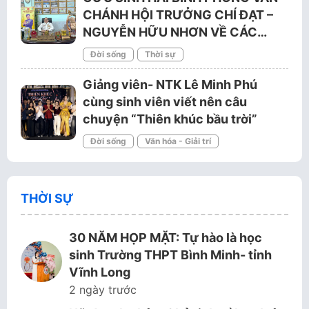
CHÁNH HỘI TRƯỞNG CHÍ ĐẠT –
NGUYỄN HỮU NHƠN VỀ CÁC…
Đời sống
Thời sự
Giảng viên- NTK Lê Minh Phú
cùng sinh viên viết nên câu
chuyện “Thiên khúc bầu trời”
Đời sống
Văn hóa - Giải trí
THỜI SỰ
30 NĂM HỌP MẶT: Tự hào là học
sinh Trường THPT Bình Minh- tỉnh
Vĩnh Long
2 ngày trước