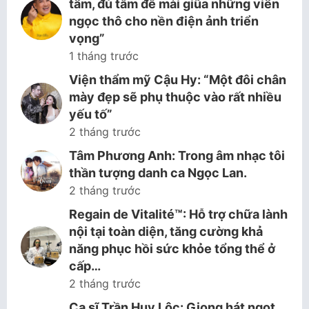
tâm, đủ tầm để mài giũa những viên
ngọc thô cho nền điện ảnh triển
vọng”
1 tháng trước
Viện thẩm mỹ Cậu Hy: “Một đôi chân
mày đẹp sẽ phụ thuộc vào rất nhiều
yếu tố”
2 tháng trước
Tâm Phương Anh: Trong âm nhạc tôi
thần tượng danh ca Ngọc Lan.
2 tháng trước
Regain de Vitalité™: Hỗ trợ chữa lành
nội tại toàn diện, tăng cường khả
năng phục hồi sức khỏe tổng thể ở
cấp…
2 tháng trước
Ca sĩ Trần Huy Lộc: Giọng hát ngọt