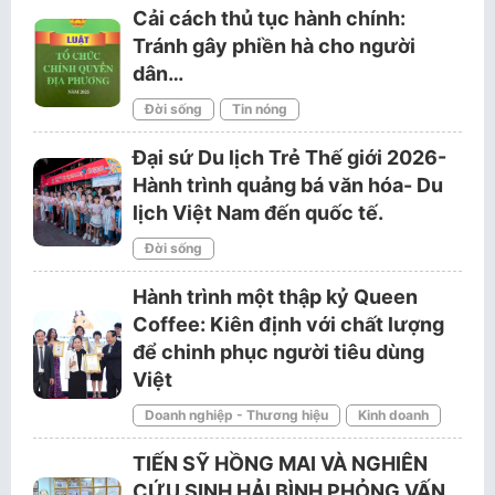
Cải cách thủ tục hành chính:
Tránh gây phiền hà cho người
dân…
Đời sống
Tin nóng
Đại sứ Du lịch Trẻ Thế giới 2026-
Hành trình quảng bá văn hóa- Du
lịch Việt Nam đến quốc tế.
Đời sống
Hành trình một thập kỷ Queen
Coffee: Kiên định với chất lượng
để chinh phục người tiêu dùng
Việt
Doanh nghiệp - Thương hiệu
Kinh doanh
TIẾN SỸ HỒNG MAI VÀ NGHIÊN
CỨU SINH HẢI BÌNH PHỎNG VẤN