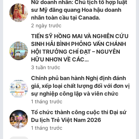
Nữ doanh nhân: Chủ tịch tổ hợp luật
sư Mỹ đăng quang Hoa hậu doanh
nhân toàn cầu tại Canada.
2 ngày trước
TIẾN SỸ HỒNG MAI VÀ NGHIÊN CỨU
SINH HẢI BÌNH PHỎNG VẤN CHÁNH
HỘI TRƯỞNG CHÍ ĐẠT – NGUYỄN
HỮU NHƠN VỀ CÁC…
3 tuần trước
Chính phủ ban hành Nghị định đánh
giá, xếp loại chất lượng đối với đơn vị
sự nghiệp công lập và viên chức
1 tháng trước
Tổ chức thành công cuộc thi Đại sứ
Du lịch Trẻ Việt Nam 2026
1 tháng trước