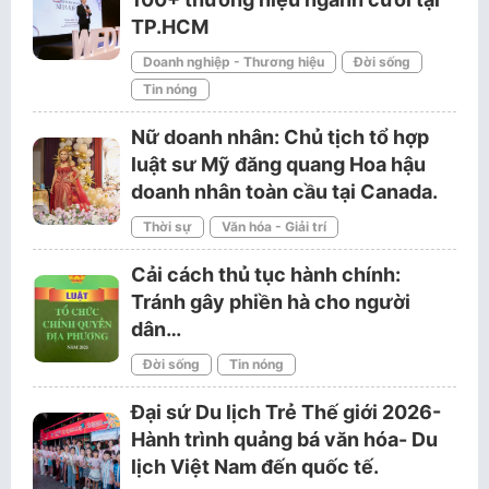
TP.HCM
Doanh nghiệp - Thương hiệu
Đời sống
Tin nóng
Nữ doanh nhân: Chủ tịch tổ hợp
luật sư Mỹ đăng quang Hoa hậu
doanh nhân toàn cầu tại Canada.
Thời sự
Văn hóa - Giải trí
Cải cách thủ tục hành chính:
Tránh gây phiền hà cho người
dân…
Đời sống
Tin nóng
Đại sứ Du lịch Trẻ Thế giới 2026-
Hành trình quảng bá văn hóa- Du
lịch Việt Nam đến quốc tế.