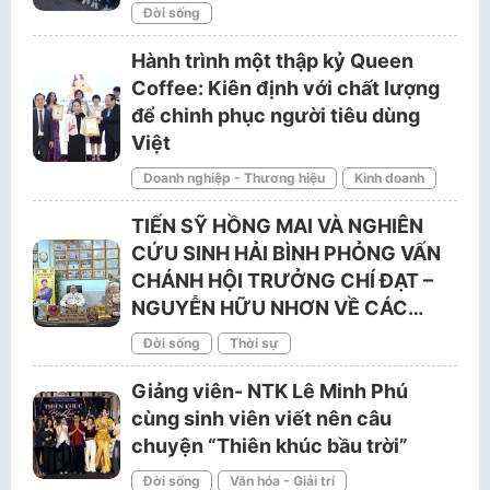
Đời sống
Hành trình một thập kỷ Queen
Coffee: Kiên định với chất lượng
để chinh phục người tiêu dùng
Việt
Doanh nghiệp - Thương hiệu
Kinh doanh
TIẾN SỸ HỒNG MAI VÀ NGHIÊN
CỨU SINH HẢI BÌNH PHỎNG VẤN
CHÁNH HỘI TRƯỞNG CHÍ ĐẠT –
NGUYỄN HỮU NHƠN VỀ CÁC…
Đời sống
Thời sự
Giảng viên- NTK Lê Minh Phú
cùng sinh viên viết nên câu
chuyện “Thiên khúc bầu trời”
Đời sống
Văn hóa - Giải trí