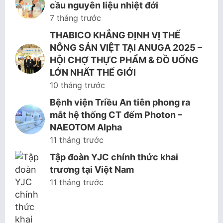
cầu nguyên liệu nhiệt đới
7 tháng trước
THABICO KHẲNG ĐỊNH VỊ THẾ
NÔNG SẢN VIỆT TẠI ANUGA 2025 –
HỘI CHỢ THỰC PHẨM & ĐỒ UỐNG
LỚN NHẤT THẾ GIỚI
10 tháng trước
Bệnh viện Triều An tiên phong ra
mắt hệ thống CT đếm Photon –
NAEOTOM Alpha
11 tháng trước
Tập đoàn YJC chính thức khai
trương tại Việt Nam
11 tháng trước