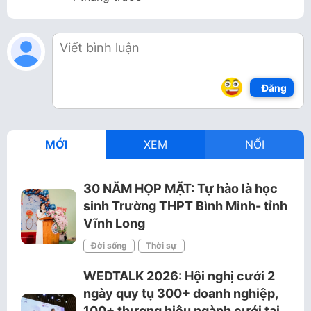
Đăng
MỚI
XEM
NỔI
30 NĂM HỌP MẶT: Tự hào là học
sinh Trường THPT Bình Minh- tỉnh
Vĩnh Long
Đời sống
Thời sự
WEDTALK 2026: Hội nghị cưới 2
ngày quy tụ 300+ doanh nghiệp,
100+ thương hiệu ngành cưới tại