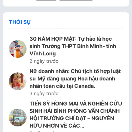
THỜI SỰ
30 NĂM HỌP MẶT: Tự hào là học
sinh Trường THPT Bình Minh- tỉnh
Vĩnh Long
2 ngày trước
Nữ doanh nhân: Chủ tịch tổ hợp luật
sư Mỹ đăng quang Hoa hậu doanh
nhân toàn cầu tại Canada.
3 ngày trước
TIẾN SỸ HỒNG MAI VÀ NGHIÊN CỨU
SINH HẢI BÌNH PHỎNG VẤN CHÁNH
HỘI TRƯỞNG CHÍ ĐẠT – NGUYỄN
HỮU NHƠN VỀ CÁC…