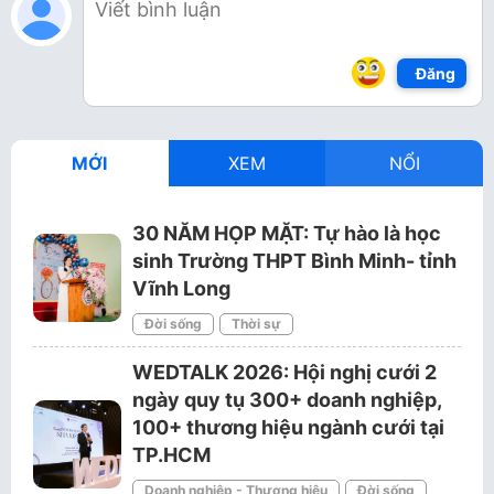
Đăng
MỚI
XEM
NỔI
30 NĂM HỌP MẶT: Tự hào là học
sinh Trường THPT Bình Minh- tỉnh
Vĩnh Long
Đời sống
Thời sự
WEDTALK 2026: Hội nghị cưới 2
ngày quy tụ 300+ doanh nghiệp,
100+ thương hiệu ngành cưới tại
TP.HCM
Doanh nghiệp - Thương hiệu
Đời sống