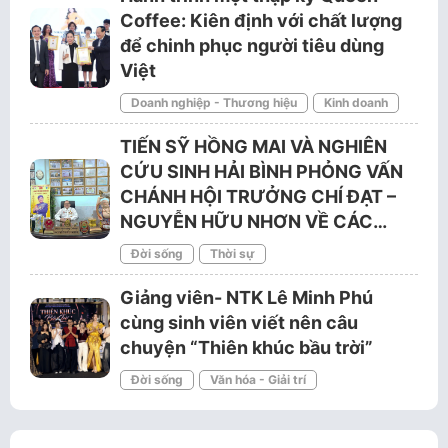
Coffee: Kiên định với chất lượng
để chinh phục người tiêu dùng
Việt
Doanh nghiệp - Thương hiệu
Kinh doanh
TIẾN SỸ HỒNG MAI VÀ NGHIÊN
CỨU SINH HẢI BÌNH PHỎNG VẤN
CHÁNH HỘI TRƯỞNG CHÍ ĐẠT –
NGUYỄN HỮU NHƠN VỀ CÁC…
Đời sống
Thời sự
Giảng viên- NTK Lê Minh Phú
cùng sinh viên viết nên câu
chuyện “Thiên khúc bầu trời”
Đời sống
Văn hóa - Giải trí