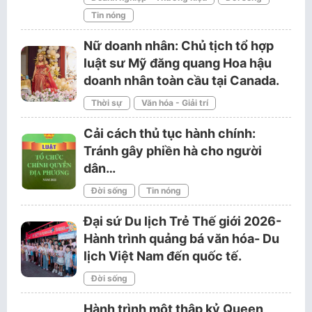
Tin nóng
Nữ doanh nhân: Chủ tịch tổ hợp
luật sư Mỹ đăng quang Hoa hậu
doanh nhân toàn cầu tại Canada.
Thời sự
Văn hóa - Giải trí
Cải cách thủ tục hành chính:
Tránh gây phiền hà cho người
dân…
Đời sống
Tin nóng
Đại sứ Du lịch Trẻ Thế giới 2026-
Hành trình quảng bá văn hóa- Du
lịch Việt Nam đến quốc tế.
Đời sống
Hành trình một thập kỷ Queen