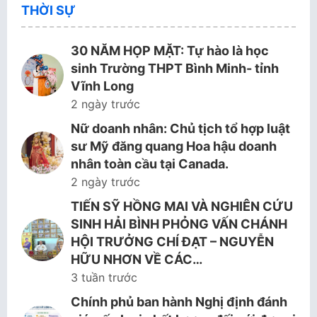
THỜI SỰ
30 NĂM HỌP MẶT: Tự hào là học
sinh Trường THPT Bình Minh- tỉnh
Vĩnh Long
2 ngày trước
Nữ doanh nhân: Chủ tịch tổ hợp luật
sư Mỹ đăng quang Hoa hậu doanh
nhân toàn cầu tại Canada.
2 ngày trước
TIẾN SỸ HỒNG MAI VÀ NGHIÊN CỨU
SINH HẢI BÌNH PHỎNG VẤN CHÁNH
HỘI TRƯỞNG CHÍ ĐẠT – NGUYỄN
HỮU NHƠN VỀ CÁC…
3 tuần trước
Chính phủ ban hành Nghị định đánh