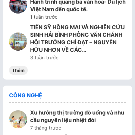
Hành trình quảng bá văn hóa- Du lịch
Việt Nam đến quốc tế.
1 tuần trước
TIẾN SỸ HỒNG MAI VÀ NGHIÊN CỨU
SINH HẢI BÌNH PHỎNG VẤN CHÁNH
HỘI TRƯỞNG CHÍ ĐẠT – NGUYỄN
HỮU NHƠN VỀ CÁC…
3 tuần trước
Thêm
CÔNG NGHỆ
Xu hướng thị trường đồ uống và nhu
cầu nguyên liệu nhiệt đới
7 tháng trước